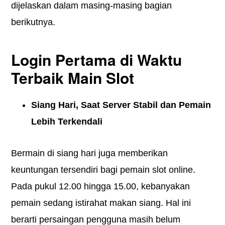
dijelaskan dalam masing-masing bagian
berikutnya.
Login Pertama di Waktu
Terbaik Main Slot
Siang Hari, Saat Server Stabil dan Pemain
Lebih Terkendali
Bermain di siang hari juga memberikan
keuntungan tersendiri bagi pemain slot online.
Pada pukul 12.00 hingga 15.00, kebanyakan
pemain sedang istirahat makan siang. Hal ini
berarti persaingan pengguna masih belum