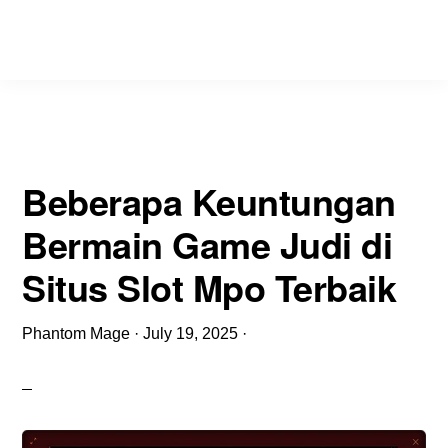
GOLFE
Blog
ANNONCES
Mengenali
Situs
Online
Terpercaya
Beberapa Keuntungan
dan
Bermain Game Judi di
Terkemuka
Situs Slot Mpo Terbaik
Phantom Mage
·
July 19, 2025
·