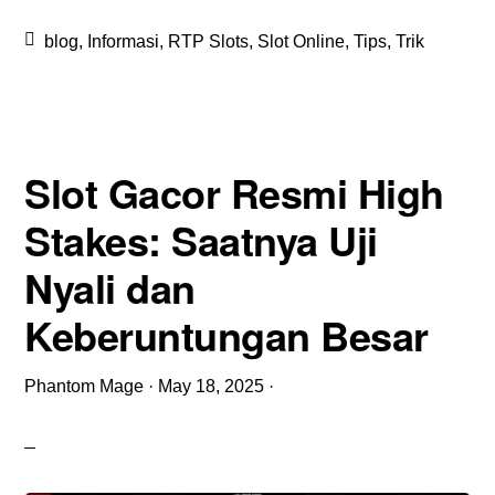
blog
,
Informasi
,
RTP Slots
,
Slot Online
,
Tips
,
Trik
Slot Gacor Resmi High
Stakes: Saatnya Uji
Nyali dan
Keberuntungan Besar
Phantom Mage
·
May 18, 2025
·