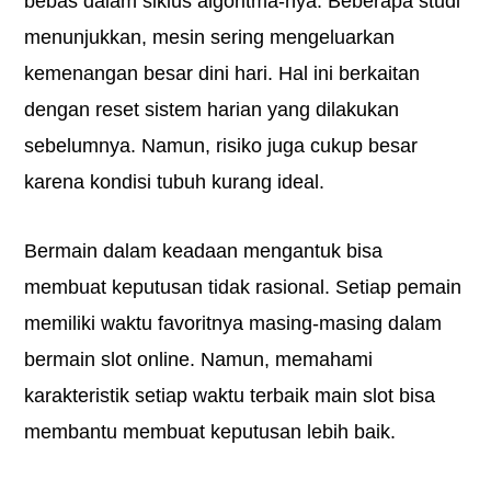
bebas dalam siklus algoritma-nya. Beberapa studi
menunjukkan, mesin sering mengeluarkan
kemenangan besar dini hari. Hal ini berkaitan
dengan reset sistem harian yang dilakukan
sebelumnya. Namun, risiko juga cukup besar
karena kondisi tubuh kurang ideal.
Bermain dalam keadaan mengantuk bisa
membuat keputusan tidak rasional. Setiap pemain
memiliki waktu favoritnya masing-masing dalam
bermain slot online. Namun, memahami
karakteristik setiap waktu terbaik main slot bisa
membantu membuat keputusan lebih baik.