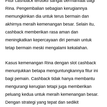
Fitur cashback terbukti sangat bermanfaat bagi
Rina. Pengembalian sebagian kerugiannya
memungkinkan dia untuk terus bermain dan
akhirnya meraih kemenangan besar. Selain itu,
cashback memberikan rasa aman dan
meningkatkan kepercayaan diri pemain untuk
tetap bermain meski mengalami kekalahan.
Kasus kemenangan Rina dengan slot cashback
menunjukkan betapa menguntungkannya fitur ini
bagi pemain. Cashback tidak hanya membantu
mengurangi kerugian tetapi juga memberikan
peluang kedua untuk meraih kemenangan besar.
Golfe Annonces
- Copyright © 2026 | All Rights Reserved
Dengan strategi yang tepat dan sedikit