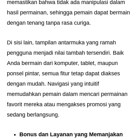
memastikan bahwa tidak ada manipulasi dalam
hasil permainan, sehingga pemain dapat bermain
dengan tenang tanpa rasa curiga.
Di sisi lain, tampilan antarmuka yang ramah
pengguna menjadi nilai tambah tersendiri. Baik
Anda bermain dari komputer, tablet, maupun
ponsel pintar, semua fitur tetap dapat diakses
dengan mudah. Navigasi yang intuitif
memudahkan pemain dalam mencari permainan
favorit mereka atau mengakses promosi yang
sedang berlangsung.
Bonus dan Layanan yang Memanjakan