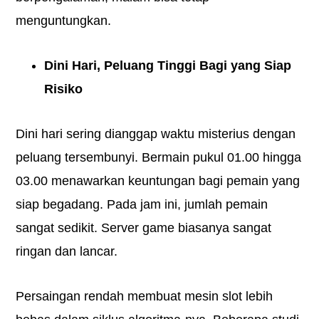
menguntungkan.
Dini Hari, Peluang Tinggi Bagi yang Siap
Risiko
Dini hari sering dianggap waktu misterius dengan
peluang tersembunyi. Bermain pukul 01.00 hingga
03.00 menawarkan keuntungan bagi pemain yang
siap begadang. Pada jam ini, jumlah pemain
sangat sedikit. Server game biasanya sangat
ringan dan lancar.
Persaingan rendah membuat mesin slot lebih