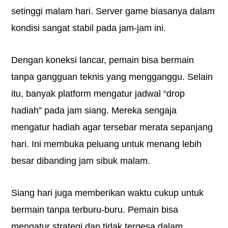
setinggi malam hari. Server game biasanya dalam
kondisi sangat stabil pada jam-jam ini.
Dengan koneksi lancar, pemain bisa bermain
tanpa gangguan teknis yang mengganggu. Selain
itu, banyak platform mengatur jadwal “drop
hadiah” pada jam siang. Mereka sengaja
mengatur hadiah agar tersebar merata sepanjang
hari. Ini membuka peluang untuk menang lebih
besar dibanding jam sibuk malam.
Siang hari juga memberikan waktu cukup untuk
bermain tanpa terburu-buru. Pemain bisa
mengatur strategi dan tidak tergesa dalam