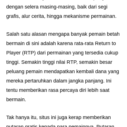
dengan selera masing-masing, baik dari segi
grafis, alur cerita, hingga mekanisme permainan.
Salah satu alasan mengapa banyak pemain betah
bermain di sini adalah karena rata-rata Return to
Player (RTP) dari permainan yang tersedia cukup
tinggi. Semakin tinggi nilai RTP, semakin besar
peluang pemain mendapatkan kembali dana yang
mereka pertaruhkan dalam jangka panjang. Ini
tentu memberikan rasa percaya diri lebih saat
bermain.
Tak hanya itu, situs ini juga kerap memberikan
putaran gratis kepada para pemainnya. Putaran