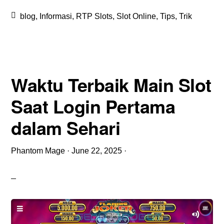
blog
,
Informasi
,
RTP Slots
,
Slot Online
,
Tips
,
Trik
Waktu Terbaik Main Slot
Saat Login Pertama
dalam Sehari
Phantom Mage
·
June 22, 2025
·