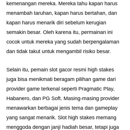
kemenangan mereka. Mereka tahu kapan harus
menambah taruhan, kapan harus bertahan, dan
kapan harus menarik diri sebelum kerugian
semakin besar. Oleh karena itu, permainan ini
cocok untuk mereka yang sudah berpengalaman
dan tidak takut untuk mengambil risiko besar.
Selain itu, pemain slot gacor resmi high stakes
juga bisa menikmati beragam pilihan game dari
provider game terkenal seperti Pragmatic Play,
Habanero, dan PG Soft. Masing-masing provider
menawarkan berbagai jenis tema dan gameplay
yang sangat menarik. Slot high stakes memang
menggoda dengan janji hadiah besar, tetapi juga