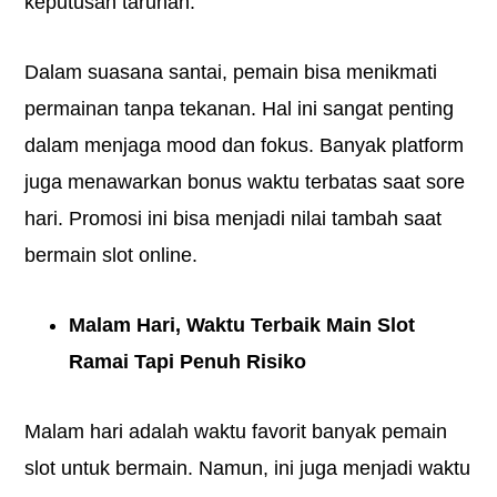
keputusan taruhan.
Dalam suasana santai, pemain bisa menikmati
permainan tanpa tekanan. Hal ini sangat penting
dalam menjaga mood dan fokus. Banyak platform
juga menawarkan bonus waktu terbatas saat sore
hari. Promosi ini bisa menjadi nilai tambah saat
bermain slot online.
Malam Hari, Waktu Terbaik Main Slot
Ramai Tapi Penuh Risiko
Malam hari adalah waktu favorit banyak pemain
slot untuk bermain. Namun, ini juga menjadi waktu