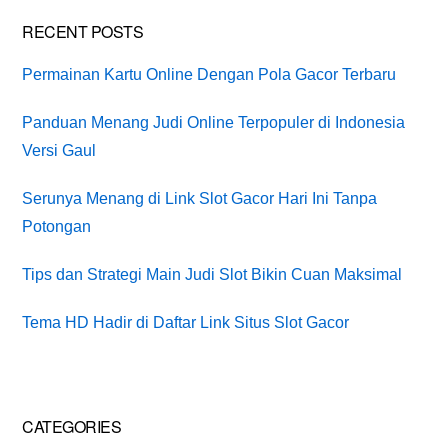
RECENT POSTS
Permainan Kartu Online Dengan Pola Gacor Terbaru
Panduan Menang Judi Online Terpopuler di Indonesia
Versi Gaul
Serunya Menang di Link Slot Gacor Hari Ini Tanpa
Potongan
Tips dan Strategi Main Judi Slot Bikin Cuan Maksimal
Tema HD Hadir di Daftar Link Situs Slot Gacor
CATEGORIES