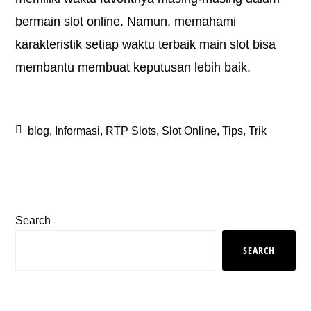
bermain slot online. Namun, memahami
karakteristik setiap waktu terbaik main slot bisa
membantu membuat keputusan lebih baik.
blog
,
Informasi
,
RTP Slots
,
Slot Online
,
Tips
,
Trik
Search
SEARCH