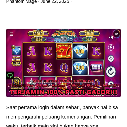
Phantom Mage
·
June 22, 2025
·
Saat pertama login dalam sehari, banyak hal bisa
mempengaruhi peluang kemenangan. Pemilihan
waktu terbaik main slot bukan hanya soal