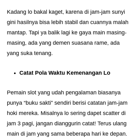
Kadang lo bakal kaget, karena di jam-jam sunyi
gini hasilnya bisa lebih stabil dan cuannya malah
mantap. Tapi ya balik lagi ke gaya main masing-
masing, ada yang demen suasana rame, ada
yang suka tenang.
Catat Pola Waktu Kemenangan Lo
Pemain slot yang udah pengalaman biasanya
punya “buku sakti” sendiri berisi catatan jam-jam
hoki mereka. Misalnya lo sering dapet scatter di
jam 3 pagi, jangan dianggurin catat! Terus ulang
main di jam yang sama beberapa hari ke depan.