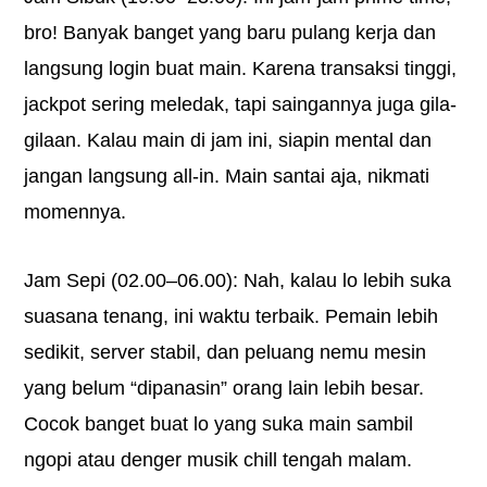
bro! Banyak banget yang baru pulang kerja dan
langsung login buat main. Karena transaksi tinggi,
jackpot sering meledak, tapi saingannya juga gila-
gilaan. Kalau main di jam ini, siapin mental dan
jangan langsung all-in. Main santai aja, nikmati
momennya.
Jam Sepi (02.00–06.00): Nah, kalau lo lebih suka
suasana tenang, ini waktu terbaik. Pemain lebih
sedikit, server stabil, dan peluang nemu mesin
yang belum “dipanasin” orang lain lebih besar.
Cocok banget buat lo yang suka main sambil
ngopi atau denger musik chill tengah malam.