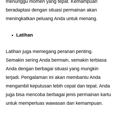
menunggu momen yang tepat. Kemampuan
beradaptasi dengan situasi permainan akan
meningkatkan peluang Anda untuk menang.
Latihan
Latihan juga memegang peranan penting.
Semakin sering Anda bermain, semakin terbiasa
Anda dengan berbagai situasi yang mungkin
terjadi. Pengalaman ini akan membantu Anda
mengambil keputusan lebih cepat dan tepat. Anda
juga bisa mencoba berbagai jenis permainan kartu
untuk memperluas wawasan dan kemampuan.