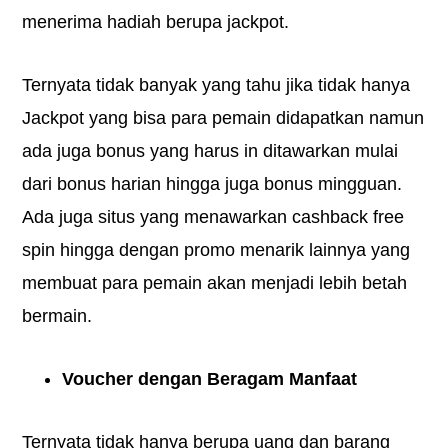
menerima hadiah berupa jackpot.
Ternyata tidak banyak yang tahu jika tidak hanya
Jackpot yang bisa para pemain didapatkan namun
ada juga bonus yang harus in ditawarkan mulai
dari bonus harian hingga juga bonus mingguan.
Ada juga situs yang menawarkan cashback free
spin hingga dengan promo menarik lainnya yang
membuat para pemain akan menjadi lebih betah
bermain.
Voucher dengan Beragam Manfaat
Ternyata tidak hanya berupa uang dan barang