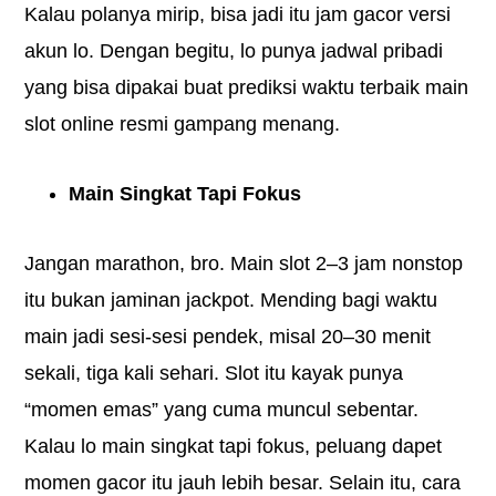
Kalau polanya mirip, bisa jadi itu jam gacor versi
akun lo. Dengan begitu, lo punya jadwal pribadi
yang bisa dipakai buat prediksi waktu terbaik main
slot online resmi gampang menang.
Main Singkat Tapi Fokus
Jangan marathon, bro. Main slot 2–3 jam nonstop
itu bukan jaminan jackpot. Mending bagi waktu
main jadi sesi-sesi pendek, misal 20–30 menit
sekali, tiga kali sehari. Slot itu kayak punya
“momen emas” yang cuma muncul sebentar.
Golfe Annonces
- Copyright © 2026 | All Rights Reserved
Kalau lo main singkat tapi fokus, peluang dapet
momen gacor itu jauh lebih besar. Selain itu, cara