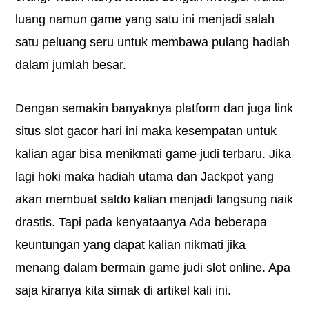
luang namun game yang satu ini menjadi salah
satu peluang seru untuk membawa pulang hadiah
dalam jumlah besar.
Dengan semakin banyaknya platform dan juga link
situs slot gacor hari ini maka kesempatan untuk
kalian agar bisa menikmati game judi terbaru. Jika
lagi hoki maka hadiah utama dan Jackpot yang
akan membuat saldo kalian menjadi langsung naik
drastis.
Tapi pada kenyataanya Ada beberapa
keuntungan yang dapat kalian nikmati jika
menang dalam bermain game judi slot online. Apa
saja kiranya kita simak di artikel kali ini.