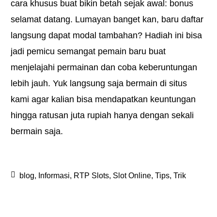
cara khusus buat bikin betah sejak awal: bonus
selamat datang. Lumayan banget kan, baru daftar
langsung dapat modal tambahan? Hadiah ini bisa
jadi pemicu semangat pemain baru buat
menjelajahi permainan dan coba keberuntungan
lebih jauh. Yuk langsung saja bermain di situs
kami agar kalian bisa mendapatkan keuntungan
hingga ratusan juta rupiah hanya dengan sekali
bermain saja.
blog
,
Informasi
,
RTP Slots
,
Slot Online
,
Tips
,
Trik