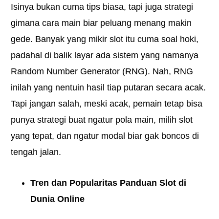
Isinya bukan cuma tips biasa, tapi juga strategi
gimana cara main biar peluang menang makin
gede. Banyak yang mikir slot itu cuma soal hoki,
padahal di balik layar ada sistem yang namanya
Random Number Generator (RNG). Nah, RNG
inilah yang nentuin hasil tiap putaran secara acak.
Tapi jangan salah, meski acak, pemain tetap bisa
punya strategi buat ngatur pola main, milih slot
yang tepat, dan ngatur modal biar gak boncos di
tengah jalan.
Tren dan Popularitas Panduan Slot di
Dunia Online