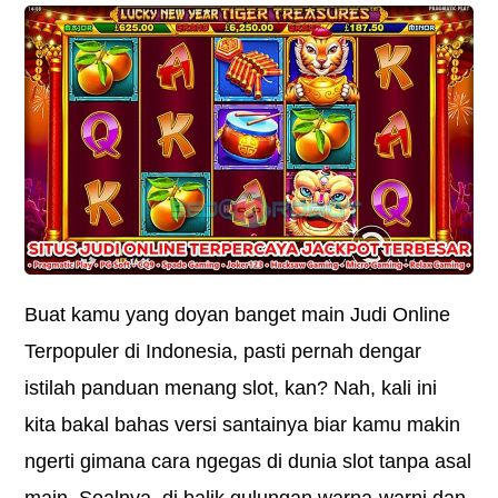
Buat kamu yang doyan banget main Judi Online
Terpopuler di Indonesia, pasti pernah dengar
istilah panduan menang slot, kan? Nah, kali ini
kita bakal bahas versi santainya biar kamu makin
ngerti gimana cara ngegas di dunia slot tanpa asal