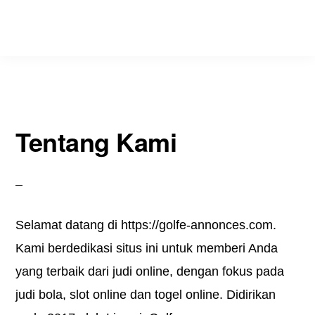
GOLFE
Blog
ANNONCES
Mengenali
Situs
Online
Terpercaya
Tentang Kami
dan
Terkemuka
Selamat datang di https://golfe-annonces.com.
Kami berdedikasi situs ini untuk memberi Anda
yang terbaik dari judi online, dengan fokus pada
judi bola, slot online dan togel online. Didirikan