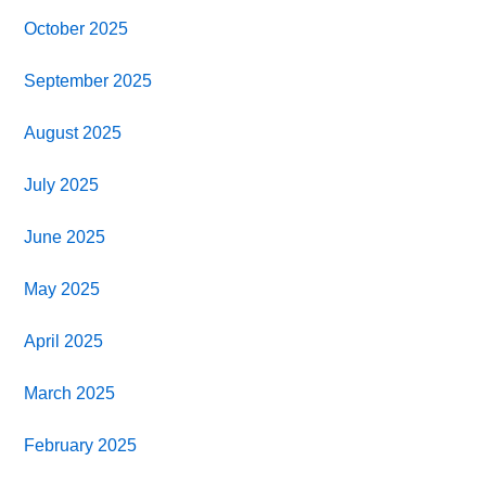
October 2025
September 2025
August 2025
July 2025
June 2025
May 2025
April 2025
March 2025
February 2025