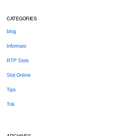
CATEGORIES
blog
Informasi
RTP Slots
Slot Online
Tips
Trik
ARCHIVES