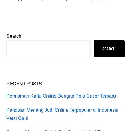
Search
SEARCH
RECENT POSTS
Permainan Kartu Online Dengan Pola Gacor Terbaru
Panduan Menang Judi Online Terpopuler di Indonesia
Versi Gaul