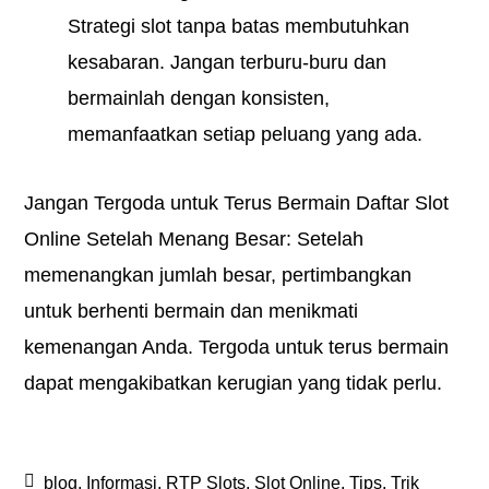
Strategi slot tanpa batas membutuhkan
kesabaran. Jangan terburu-buru dan
bermainlah dengan konsisten,
memanfaatkan setiap peluang yang ada.
Jangan Tergoda untuk Terus Bermain Daftar Slot
Online Setelah Menang Besar: Setelah
memenangkan jumlah besar, pertimbangkan
untuk berhenti bermain dan menikmati
kemenangan Anda. Tergoda untuk terus bermain
dapat mengakibatkan kerugian yang tidak perlu.
blog
,
Informasi
,
RTP Slots
,
Slot Online
,
Tips
,
Trik