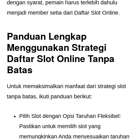
dengan syarat, pemain harus terlebih dahulu
menjadi member setia dari Daftar Slot Online.
Panduan Lengkap
Menggunakan Strategi
Daftar Slot Online Tanpa
Batas
Untuk memaksimalkan manfaat dari strategi slot
tanpa batas, ikuti panduan berikut:
Pilih Slot dengan Opsi Taruhan Fleksibel:
Pastikan untuk memilih slot yang
memungkinkan Anda menyesuaikan taruhan