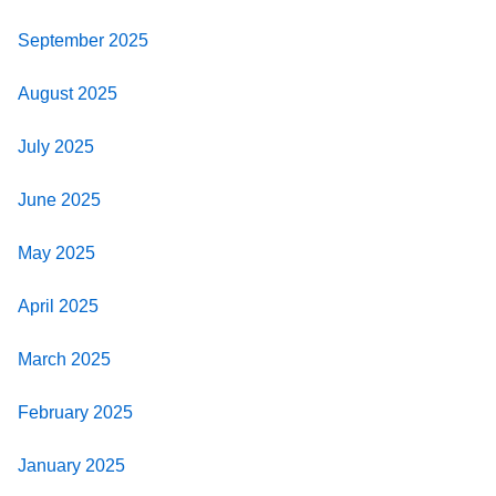
September 2025
August 2025
July 2025
June 2025
May 2025
April 2025
March 2025
February 2025
January 2025