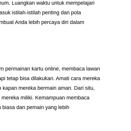
umum.
Luangkan waktu untuk mempelajari
uk istilah-istilah penting dan pola
uat Anda lebih percaya diri dalam
am permainan kartu online, membaca lawan
i tetap bisa dilakukan. Amati cara mereka
an kapan mereka bermain aman.
Dari situ,
ng mereka miliki. Kemampuan membaca
n biasa dan pemain yang lebih