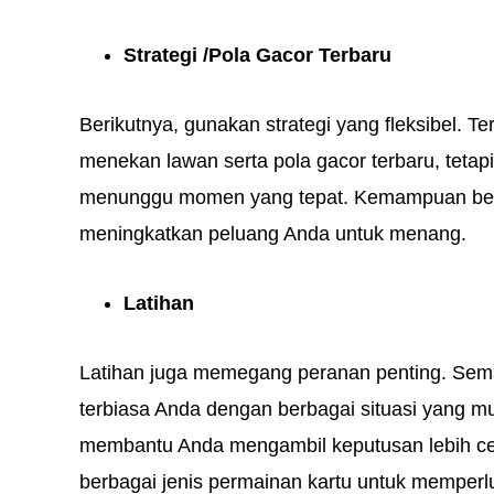
Strategi /Pola Gacor Terbaru
Berikutnya, gunakan strategi yang fleksibel. T
menekan lawan serta pola gacor terbaru, tetapi 
menunggu momen yang tepat. Kemampuan bera
meningkatkan peluang Anda untuk menang.
Latihan
Latihan juga memegang peranan penting. Sema
terbiasa Anda dengan berbagai situasi yang mu
membantu Anda mengambil keputusan lebih ce
berbagai jenis permainan kartu untuk memp