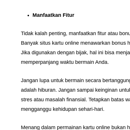
Manfaatkan Fitur
Tidak kalah penting, manfaatkan fitur atau bon
Banyak situs kartu online menawarkan bonus ha
Jika digunakan dengan bijak, hal ini bisa me
memperpanjang waktu bermain Anda.
Jangan lupa untuk bermain secara bertanggun
adalah hiburan. Jangan sampai keinginan un
stres atau masalah finansial. Tetapkan batas wa
mengganggu kehidupan sehari-hari.
Menang dalam permainan kartu online bukan ha