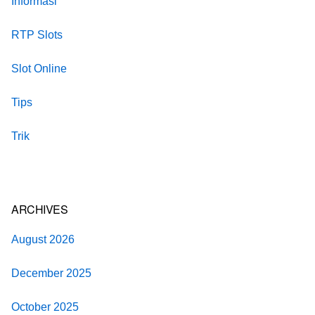
Informasi
RTP Slots
Slot Online
Tips
Trik
ARCHIVES
August 2026
December 2025
October 2025