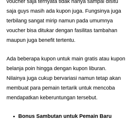
voucher saja ternyata tidak hanya sampai disitu
saja guys masih ada kupon juga. Fungsinya juga
terbilang sangat mirip namun pada umumnya
voucher bisa ditukar dengan fasilitas tambahan
maupun juga benefit tertentu.
Ada beberapa kupon untuk main gratis atau kupon
belanja poin hingga dengan kupon liburan.
Nilainya juga cukup bervariasi namun tetap akan
membuat para pemain tertarik untuk mencoba
mendapatkan keberuntungan tersebut.
Bonus Sambutan untuk Pemain Baru