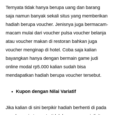
Ternyata tidak hanya berupa uang dan barang
saja namun banyak sekali situs yang memberikan
hadiah berupa voucher. Jenisnya juga bermacam-
macam mulai dari voucher pulsa voucher belanja
atau voucher makan di restoran bahkan juga
voucher menginap di hotel. Coba saja kalian
bayangkan hanya dengan bermain game judi
online modal rp5.000 kalian sudah bisa
mendapatkan hadiah berupa voucher tersebut.
Kupon dengan Nilai Variatif
Jika kalian di sini berpikir hadiah berhenti di pada