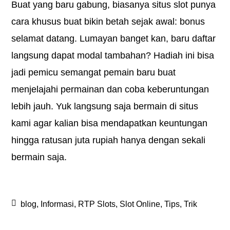
Buat yang baru gabung, biasanya situs slot punya
cara khusus buat bikin betah sejak awal: bonus
selamat datang. Lumayan banget kan, baru daftar
langsung dapat modal tambahan? Hadiah ini bisa
jadi pemicu semangat pemain baru buat
menjelajahi permainan dan coba keberuntungan
lebih jauh. Yuk langsung saja bermain di situs
kami agar kalian bisa mendapatkan keuntungan
hingga ratusan juta rupiah hanya dengan sekali
bermain saja.
blog
,
Informasi
,
RTP Slots
,
Slot Online
,
Tips
,
Trik