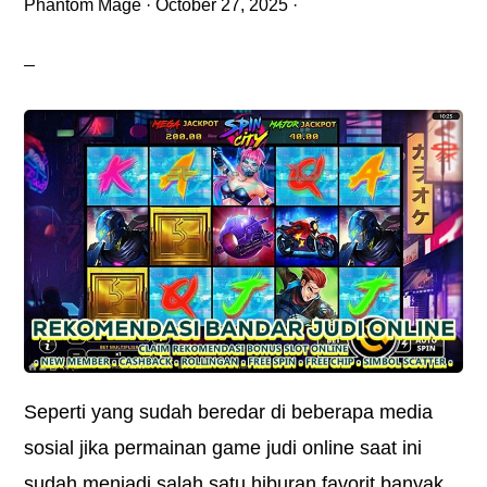
Phantom Mage
·
October 27, 2025
·
Seperti yang sudah beredar di beberapa media
sosial jika permainan game judi online saat ini
sudah menjadi salah satu hiburan favorit banyak