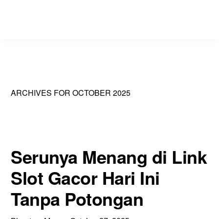
GOLFE
Blog
ANNONCES
Mengenali
Situs
Online
Terpercaya
ARCHIVES FOR OCTOBER 2025
dan
Terkemuka
Serunya Menang di Link
Slot Gacor Hari Ini
Tanpa Potongan