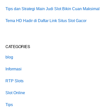
Tips dan Strategi Main Judi Slot Bikin Cuan Maksimal
Tema HD Hadir di Daftar Link Situs Slot Gacor
CATEGORIES
blog
Informasi
RTP Slots
Slot Online
Tips