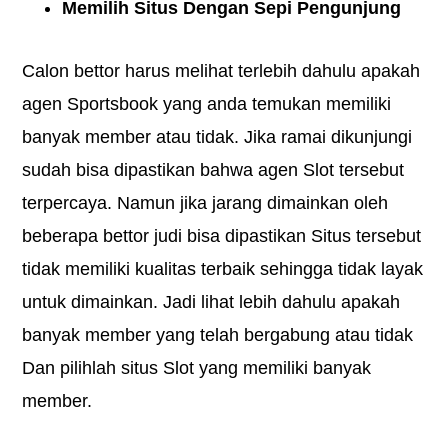
Memilih Situs Dengan Sepi Pengunjung
Calon bettor harus melihat terlebih dahulu apakah
agen Sportsbook yang anda temukan memiliki
banyak member atau tidak. Jika ramai dikunjungi
sudah bisa dipastikan bahwa agen Slot tersebut
terpercaya. Namun jika jarang dimainkan oleh
beberapa bettor judi bisa dipastikan Situs tersebut
tidak memiliki kualitas terbaik sehingga tidak layak
untuk dimainkan. Jadi lihat lebih dahulu apakah
banyak member yang telah bergabung atau tidak
Dan pilihlah situs Slot yang memiliki banyak
member.