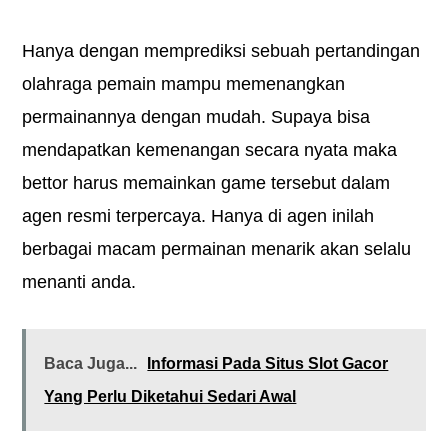
Hanya dengan memprediksi sebuah pertandingan
olahraga pemain mampu memenangkan
permainannya dengan mudah. Supaya bisa
mendapatkan kemenangan secara nyata maka
bettor harus memainkan game tersebut dalam
agen resmi terpercaya. Hanya di agen inilah
berbagai macam permainan menarik akan selalu
menanti anda.
Baca Juga...
Informasi Pada Situs Slot Gacor
Yang Perlu Diketahui Sedari Awal