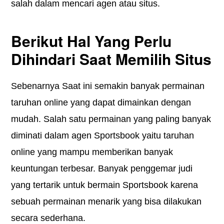
salah dalam mencari agen atau situs.
Berikut Hal Yang Perlu
Dihindari Saat Memilih Situs
Sebenarnya Saat ini semakin banyak permainan
taruhan online yang dapat dimainkan dengan
mudah. Salah satu permainan yang paling banyak
diminati dalam agen Sportsbook yaitu taruhan
online yang mampu memberikan banyak
keuntungan terbesar. Banyak penggemar judi
yang tertarik untuk bermain Sportsbook karena
sebuah permainan menarik yang bisa dilakukan
secara sederhana.