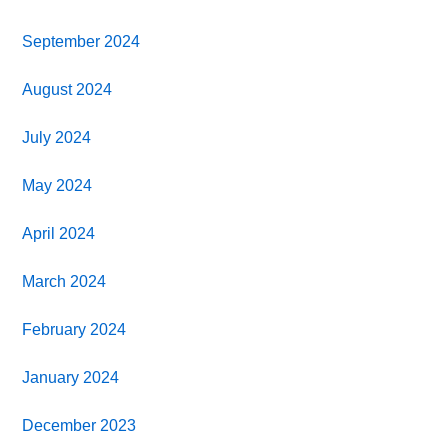
September 2024
August 2024
July 2024
May 2024
April 2024
March 2024
February 2024
January 2024
December 2023