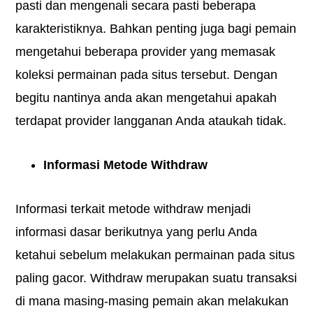
pasti dan mengenali secara pasti beberapa
karakteristiknya. Bahkan penting juga bagi pemain
mengetahui beberapa provider yang memasak
koleksi permainan pada situs tersebut. Dengan
begitu nantinya anda akan mengetahui apakah
terdapat provider langganan Anda ataukah tidak.
Informasi Metode Withdraw
Informasi terkait metode withdraw menjadi
informasi dasar berikutnya yang perlu Anda
ketahui sebelum melakukan permainan pada situs
paling gacor. Withdraw merupakan suatu transaksi
di mana masing-masing pemain akan melakukan