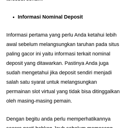
Informasi Nominal Deposit
Informasi pertama yang perlu Anda ketahui lebih
awal sebelum melangsungkan taruhan pada situs
paling gacor ini yaitu informasi terkait nominal
deposit yang ditawarkan. Pastinya Anda juga
sudah mengetahui jika deposit sendiri menjadi
salah satu syarat untuk melangsungkan
permainan slot virtual yang tidak bisa ditinggalkan
oleh masing-masing pemain.
Dengan begitu anda perlu memperhatikannya