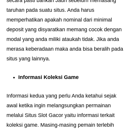
secara pasti bahkan Jauh sebelum memasang
taruhan pada suatu situs. Anda harus
memperhatikan apakah nominal dari minimal
deposit yang disyaratkan memang cocok dengan
modal yang anda miliki ataukah tidak. Jika anda
merasa keberadaan maka anda bisa beralih pada
situs yang lainnya.
Informasi Koleksi Game
Informasi kedua yang perlu Anda ketahui sejak
awal ketika ingin melangsungkan permainan
melalui Situs Slot Gacor yaitu informasi terkait
koleksi game. Masing-masing pemain terlebih