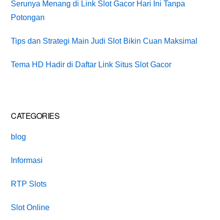
Serunya Menang di Link Slot Gacor Hari Ini Tanpa
Potongan
Tips dan Strategi Main Judi Slot Bikin Cuan Maksimal
Tema HD Hadir di Daftar Link Situs Slot Gacor
CATEGORIES
blog
Informasi
RTP Slots
Slot Online