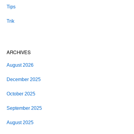
Tips
Trik
ARCHIVES
August 2026
December 2025
October 2025
September 2025
August 2025