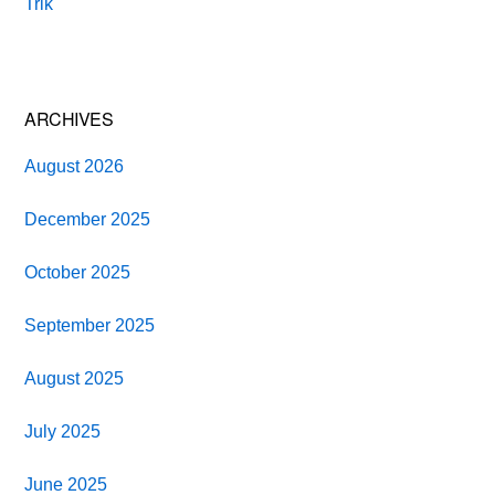
Trik
ARCHIVES
August 2026
December 2025
October 2025
September 2025
August 2025
July 2025
June 2025