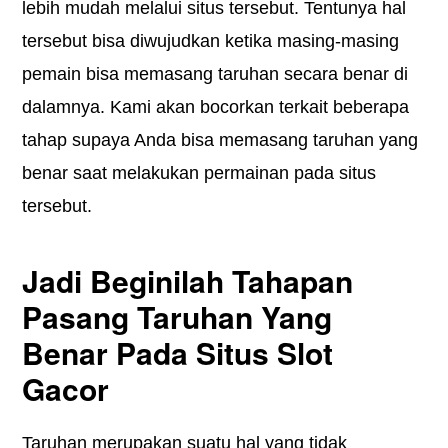
lebih mudah melalui situs tersebut. Tentunya hal
tersebut bisa diwujudkan ketika masing-masing
pemain bisa memasang taruhan secara benar di
dalamnya. Kami akan bocorkan terkait beberapa
tahap supaya Anda bisa memasang taruhan yang
benar saat melakukan permainan pada situs
tersebut.
Jadi Beginilah Tahapan
Pasang Taruhan Yang
Benar Pada Situs Slot
Gacor
Taruhan merupakan suatu hal yang tidak