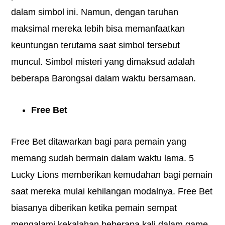
dalam simbol ini. Namun, dengan taruhan
maksimal mereka lebih bisa memanfaatkan
keuntungan terutama saat simbol tersebut
muncul. Simbol misteri yang dimaksud adalah
beberapa Barongsai dalam waktu bersamaan.
Free Bet
Free Bet ditawarkan bagi para pemain yang
memang sudah bermain dalam waktu lama. 5
Lucky Lions memberikan kemudahan bagi pemain
saat mereka mulai kehilangan modalnya. Free Bet
biasanya diberikan ketika pemain sempat
mengalami kekalahan beberapa kali dalam game