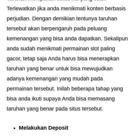
Terlewatkan jika anda menikmati konten berbasis
perjudian. Dengan demikian tentunya taruhan
tersebut akan berpengaruh pada peluang
kemenangan yang bisa anda dapatkan. Sekalipun
anda sudah menikmati permainan slot paling
gacor, tetap saja Anda harus bisa menerapkan
taruhan yang benar untuk bisa mewujudkan
adanya kemenangan yang mudah pada
permainan tersebut. Inilah beberapa tahap yang
bisa anda ikuti supaya Anda bisa memasang
taruhan yang benar pada situs tersebut.
Melakukan Deposit