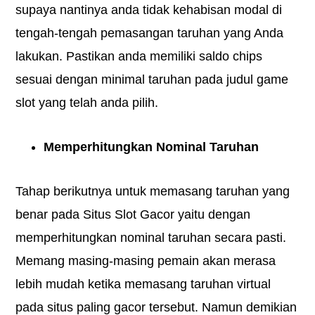
supaya nantinya anda tidak kehabisan modal di
tengah-tengah pemasangan taruhan yang Anda
lakukan. Pastikan anda memiliki saldo chips
sesuai dengan minimal taruhan pada judul game
slot yang telah anda pilih.
Memperhitungkan Nominal Taruhan
Tahap berikutnya untuk memasang taruhan yang
benar pada Situs Slot Gacor yaitu dengan
memperhitungkan nominal taruhan secara pasti.
Memang masing-masing pemain akan merasa
lebih mudah ketika memasang taruhan virtual
pada situs paling gacor tersebut. Namun demikian