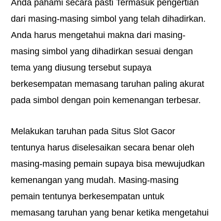
Anda pahami secara pasti Termasuk pengertian
dari masing-masing simbol yang telah dihadirkan.
Anda harus mengetahui makna dari masing-
masing simbol yang dihadirkan sesuai dengan
tema yang diusung tersebut supaya
berkesempatan memasang taruhan paling akurat
pada simbol dengan poin kemenangan terbesar.
Melakukan taruhan pada Situs Slot Gacor
tentunya harus diselesaikan secara benar oleh
masing-masing pemain supaya bisa mewujudkan
kemenangan yang mudah. Masing-masing
pemain tentunya berkesempatan untuk
memasang taruhan yang benar ketika mengetahui