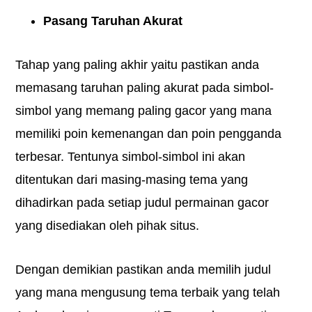
Pasang Taruhan Akurat
Tahap yang paling akhir yaitu pastikan anda
memasang taruhan paling akurat pada simbol-
simbol yang memang paling gacor yang mana
memiliki poin kemenangan dan poin pengganda
terbesar. Tentunya simbol-simbol ini akan
ditentukan dari masing-masing tema yang
dihadirkan pada setiap judul permainan gacor
yang disediakan oleh pihak situs.
Dengan demikian pastikan anda memilih judul
yang mana mengusung tema terbaik yang telah