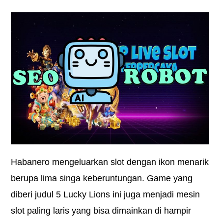
Habanero mengeluarkan slot dengan ikon menarik
berupa lima singa keberuntungan. Game yang
diberi judul 5 Lucky Lions ini juga menjadi mesin
slot paling laris yang bisa dimainkan di hampir