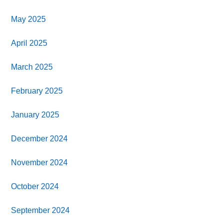
May 2025
April 2025
March 2025
February 2025
January 2025
December 2024
November 2024
October 2024
September 2024