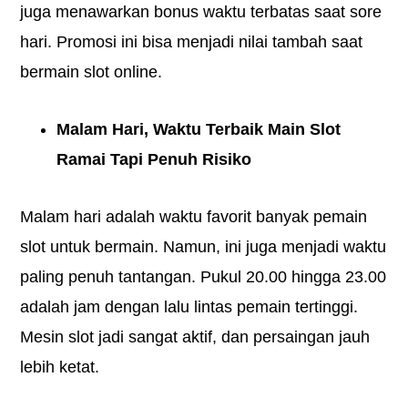
juga menawarkan bonus waktu terbatas saat sore
hari. Promosi ini bisa menjadi nilai tambah saat
bermain slot online.
Malam Hari, Waktu Terbaik Main Slot
Ramai Tapi Penuh Risiko
Malam hari adalah waktu favorit banyak pemain
slot untuk bermain. Namun, ini juga menjadi waktu
paling penuh tantangan. Pukul 20.00 hingga 23.00
adalah jam dengan lalu lintas pemain tertinggi.
Mesin slot jadi sangat aktif, dan persaingan jauh
lebih ketat.