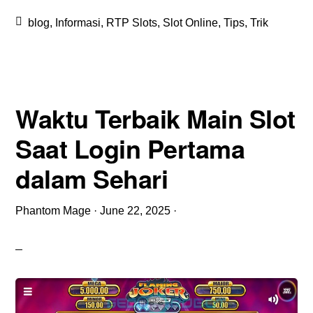
blog
,
Informasi
,
RTP Slots
,
Slot Online
,
Tips
,
Trik
Waktu Terbaik Main Slot
Saat Login Pertama
dalam Sehari
Phantom Mage
·
June 22, 2025
·