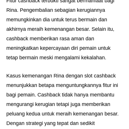
Fitur cashback terbukti sangat bermanfaat bagi
Rina. Pengembalian sebagian kerugiannya
memungkinkan dia untuk terus bermain dan
akhirnya meraih kemenangan besar. Selain itu,
cashback memberikan rasa aman dan
meningkatkan kepercayaan diri pemain untuk
tetap bermain meski mengalami kekalahan.
Kasus kemenangan Rina dengan slot cashback
menunjukkan betapa menguntungkannya fitur ini
bagi pemain. Cashback tidak hanya membantu
mengurangi kerugian tetapi juga memberikan
peluang kedua untuk meraih kemenangan besar.
Golfe Annonces
- Copyright © 2026 | All Rights Reserved
Dengan strategi yang tepat dan sedikit