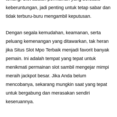
keberuntungan, jadi penting untuk tetap sabar dan
tidak terburu-buru mengambil keputusan.
Dengan segala kemudahan, keamanan, serta
peluang kemenangan yang ditawarkan, tak heran
jika Situs Slot Mpo Terbaik menjadi favorit banyak
pemain. Ini adalah tempat yang tepat untuk
menikmati permainan slot sambil mengejar mimpi
meraih jackpot besar. Jika Anda belum
mencobanya, sekarang mungkin saat yang tepat
untuk bergabung dan merasakan sendiri
keseruannya.