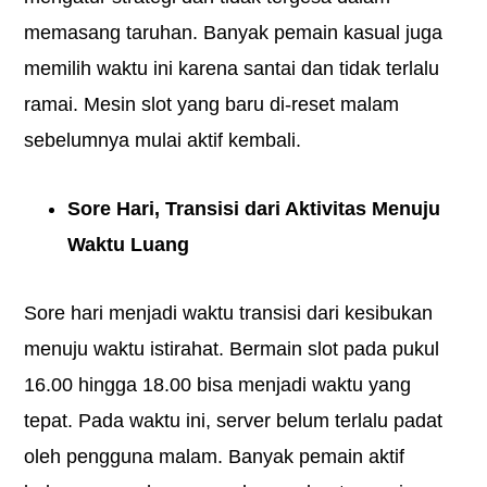
memasang taruhan. Banyak pemain kasual juga
memilih waktu ini karena santai dan tidak terlalu
ramai. Mesin slot yang baru di-reset malam
sebelumnya mulai aktif kembali.
Sore Hari, Transisi dari Aktivitas Menuju
Waktu Luang
Sore hari menjadi waktu transisi dari kesibukan
menuju waktu istirahat. Bermain slot pada pukul
16.00 hingga 18.00 bisa menjadi waktu yang
tepat. Pada waktu ini, server belum terlalu padat
oleh pengguna malam. Banyak pemain aktif