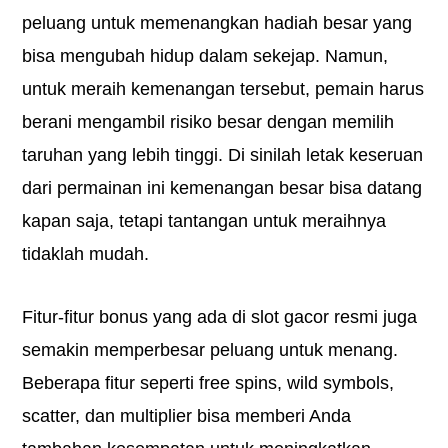
peluang untuk memenangkan hadiah besar yang
bisa mengubah hidup dalam sekejap. Namun,
untuk meraih kemenangan tersebut, pemain harus
berani mengambil risiko besar dengan memilih
taruhan yang lebih tinggi. Di sinilah letak keseruan
dari permainan ini kemenangan besar bisa datang
kapan saja, tetapi tantangan untuk meraihnya
tidaklah mudah.
Fitur-fitur bonus yang ada di slot gacor resmi juga
semakin memperbesar peluang untuk menang.
Beberapa fitur seperti free spins, wild symbols,
scatter, dan multiplier bisa memberi Anda