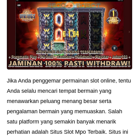
Jika Anda penggemar permainan slot online, tentu
Anda selalu mencari tempat bermain yang
menawarkan peluang menang besar serta
pengalaman bermain yang memuaskan. Salah
satu platform yang semakin banyak menarik
perhatian adalah Situs Slot Mpo Terbaik. Situs ini