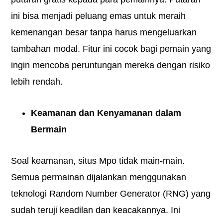
ini bisa menjadi peluang emas untuk meraih
kemenangan besar tanpa harus mengeluarkan
tambahan modal. Fitur ini cocok bagi pemain yang
ingin mencoba peruntungan mereka dengan risiko
lebih rendah.
Keamanan dan Kenyamanan dalam
Bermain
Soal keamanan, situs Mpo tidak main-main.
Semua permainan dijalankan menggunakan
teknologi Random Number Generator (RNG) yang
sudah teruji keadilan dan keacakannya. Ini