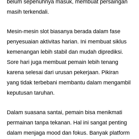
belum sepenuhnya masuk, membuat persaingan
masih terkendali.
Mesin-mesin slot biasanya berada dalam fase
penyesuaian aktivitas harian. Ini membuat siklus
kemenangan lebih stabil dan mudah diprediksi.
Sore hari juga membuat pemain lebih tenang
karena selesai dari urusan pekerjaan. Pikiran
yang tidak terbebani membantu dalam mengambil
keputusan taruhan.
Dalam suasana santai, pemain bisa menikmati
permainan tanpa tekanan. Hal ini sangat penting
dalam menjaga mood dan fokus. Banyak platform