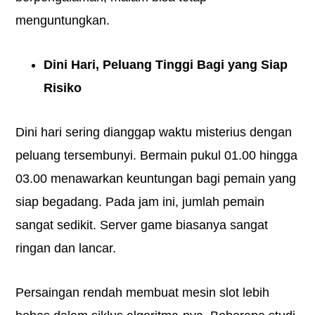
menguntungkan.
Dini Hari, Peluang Tinggi Bagi yang Siap
Risiko
Dini hari sering dianggap waktu misterius dengan
peluang tersembunyi. Bermain pukul 01.00 hingga
03.00 menawarkan keuntungan bagi pemain yang
siap begadang. Pada jam ini, jumlah pemain
sangat sedikit. Server game biasanya sangat
ringan dan lancar.
Persaingan rendah membuat mesin slot lebih