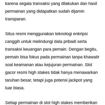
karena segala transaksi yang dilakukan dan hasil
permainan yang didapatkan sudah dijamin
transparan.
Situs resmi menggunakan teknologi enkripsi
canggih untuk melindungi data pribadi serta
transaksi keuangan para pemain. Dengan begitu,
pemain bisa fokus pada permainan tanpa khawatir
soal keamanan atau kejujuran permainan. Slot
gacor resmi high stakes tidak hanya menawarkan
taruhan besar, tetapi juga potensi jackpot yang
luar biasa.
Setiap permainan di slot high stakes memberikan