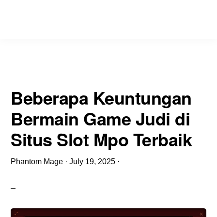
GOLFE
Blog
ANNONCES
Mengenali
Situs
Online
Terpercaya
Beberapa Keuntungan
dan
Bermain Game Judi di
Terkemuka
Situs Slot Mpo Terbaik
Phantom Mage
·
July 19, 2025
·