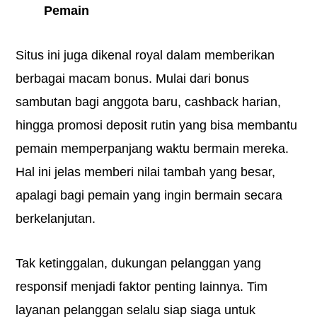
Pemain
Situs ini juga dikenal royal dalam memberikan
berbagai macam bonus. Mulai dari bonus
sambutan bagi anggota baru, cashback harian,
hingga promosi deposit rutin yang bisa membantu
pemain memperpanjang waktu bermain mereka.
Hal ini jelas memberi nilai tambah yang besar,
apalagi bagi pemain yang ingin bermain secara
berkelanjutan.
Tak ketinggalan, dukungan pelanggan yang
responsif menjadi faktor penting lainnya. Tim
layanan pelanggan selalu siap siaga untuk