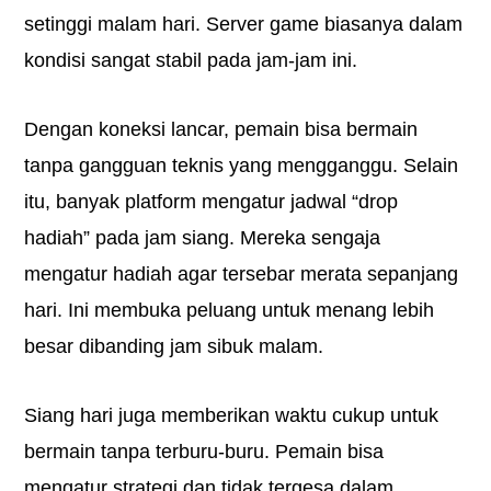
setinggi malam hari. Server game biasanya dalam
kondisi sangat stabil pada jam-jam ini.
Dengan koneksi lancar, pemain bisa bermain
tanpa gangguan teknis yang mengganggu. Selain
itu, banyak platform mengatur jadwal “drop
hadiah” pada jam siang. Mereka sengaja
mengatur hadiah agar tersebar merata sepanjang
hari. Ini membuka peluang untuk menang lebih
besar dibanding jam sibuk malam.
Siang hari juga memberikan waktu cukup untuk
bermain tanpa terburu-buru. Pemain bisa
mengatur strategi dan tidak tergesa dalam