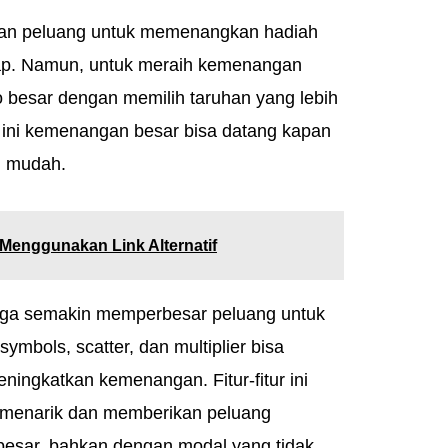
ikan peluang untuk memenangkan hadiah
ap. Namun, untuk meraih kemenangan
o besar dengan memilih taruhan yang lebih
an ini kemenangan besar bisa datang kapan
ah mudah.
Menggunakan Link Alternatif
i juga semakin memperbesar peluang untuk
symbols, scatter, dan multiplier bisa
ngkatkan kemenangan. Fitur-fitur ini
 menarik dan memberikan peluang
sar, bahkan dengan modal yang tidak