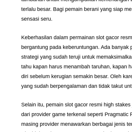
terlalu besar. Bagi pemain berani yang siap meng
sensasi seru.
Keberhasilan dalam permainan slot gacor resm
bergantung pada keberuntungan. Ada banyak 
strategi yang sudah teruji untuk memaksimal
tahu kapan harus menambah taruhan, kapan ha
diri sebelum kerugian semakin besar. Oleh kar
yang sudah berpengalaman dan tidak takut unt
Selain itu, pemain slot gacor resmi high stake
dari provider game terkenal seperti Pragmatic
masing provider menawarkan berbagai jenis t