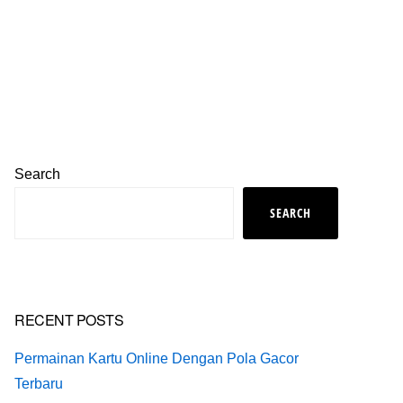
Search
SEARCH
RECENT POSTS
Permainan Kartu Online Dengan Pola Gacor
Terbaru