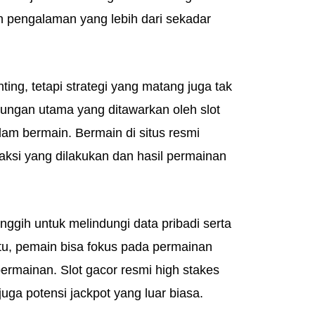
n pengalaman yang lebih dari sekadar
g, tetapi strategi yang matang juga tak
tungan utama yang ditawarkan oleh slot
am bermain. Bermain di situs resmi
ksi yang dilakukan dan hasil permainan
nggih untuk melindungi data pribadi serta
tu, pemain bisa fokus pada permainan
ermainan. Slot gacor resmi high stakes
uga potensi jackpot yang luar biasa.