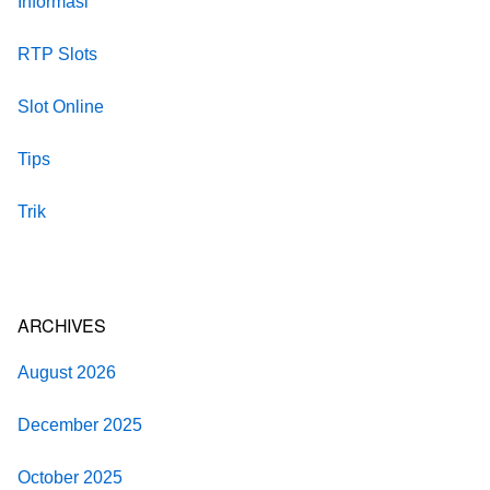
Informasi
RTP Slots
Slot Online
Tips
Trik
ARCHIVES
August 2026
December 2025
October 2025