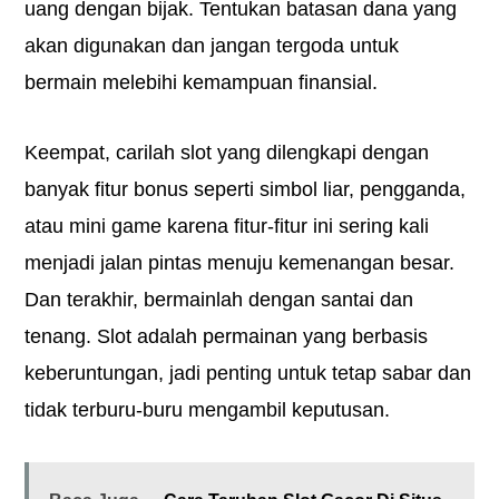
uang dengan bijak. Tentukan batasan dana yang
akan digunakan dan jangan tergoda untuk
bermain melebihi kemampuan finansial.
Keempat, carilah slot yang dilengkapi dengan
banyak fitur bonus seperti simbol liar, pengganda,
atau mini game karena fitur-fitur ini sering kali
menjadi jalan pintas menuju kemenangan besar.
Dan terakhir, bermainlah dengan santai dan
tenang. Slot adalah permainan yang berbasis
keberuntungan, jadi penting untuk tetap sabar dan
tidak terburu-buru mengambil keputusan.