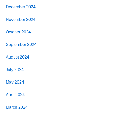
December 2024
November 2024
October 2024
September 2024
August 2024
July 2024
May 2024
April 2024
March 2024