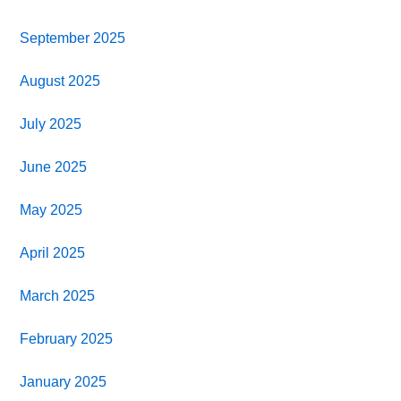
September 2025
August 2025
July 2025
June 2025
May 2025
April 2025
March 2025
February 2025
January 2025