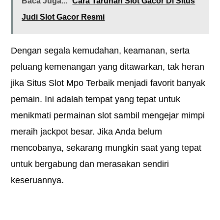
Baca Juga...
Cara Taruhan Slot Gacor Di Situs
Judi Slot Gacor Resmi
Dengan segala kemudahan, keamanan, serta
peluang kemenangan yang ditawarkan, tak heran
jika Situs Slot Mpo Terbaik menjadi favorit banyak
pemain. Ini adalah tempat yang tepat untuk
menikmati permainan slot sambil mengejar mimpi
meraih jackpot besar. Jika Anda belum
mencobanya, sekarang mungkin saat yang tepat
untuk bergabung dan merasakan sendiri
keseruannya.