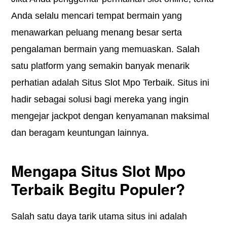
Anda selalu mencari tempat bermain yang
menawarkan peluang menang besar serta
pengalaman bermain yang memuaskan. Salah
satu platform yang semakin banyak menarik
perhatian adalah Situs Slot Mpo Terbaik. Situs ini
hadir sebagai solusi bagi mereka yang ingin
mengejar jackpot dengan kenyamanan maksimal
dan beragam keuntungan lainnya.
Mengapa Situs Slot Mpo
Terbaik Begitu Populer?
Salah satu daya tarik utama situs ini adalah