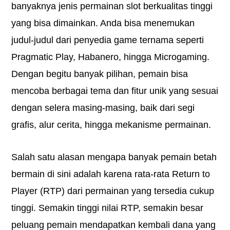
banyaknya jenis permainan slot berkualitas tinggi
yang bisa dimainkan. Anda bisa menemukan
judul-judul dari penyedia game ternama seperti
Pragmatic Play, Habanero, hingga Microgaming.
Dengan begitu banyak pilihan, pemain bisa
mencoba berbagai tema dan fitur unik yang sesuai
dengan selera masing-masing, baik dari segi
grafis, alur cerita, hingga mekanisme permainan.
Salah satu alasan mengapa banyak pemain betah
bermain di sini adalah karena rata-rata Return to
Player (RTP) dari permainan yang tersedia cukup
tinggi. Semakin tinggi nilai RTP, semakin besar
peluang pemain mendapatkan kembali dana yang