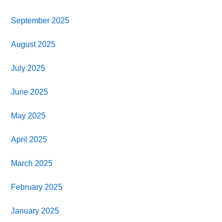
September 2025
August 2025
July 2025
June 2025
May 2025
April 2025
March 2025
February 2025
January 2025