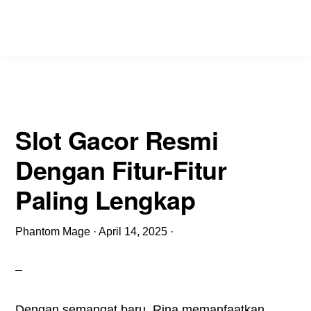
GOLFE
Blog
ANNONCES
Mengenali
Situs
Online
Terpercaya
Slot Gacor Resmi
dan
Dengan Fitur-Fitur
Terkemuka
Paling Lengkap
Phantom Mage
·
April 14, 2025
·
Dengan semangat baru, Rina memanfaatkan