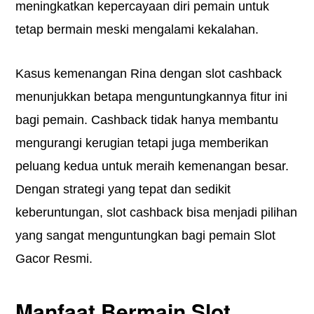
meningkatkan kepercayaan diri pemain untuk
tetap bermain meski mengalami kekalahan.
Kasus kemenangan Rina dengan slot cashback
menunjukkan betapa menguntungkannya fitur ini
bagi pemain. Cashback tidak hanya membantu
mengurangi kerugian tetapi juga memberikan
peluang kedua untuk meraih kemenangan besar.
Dengan strategi yang tepat dan sedikit
keberuntungan, slot cashback bisa menjadi pilihan
yang sangat menguntungkan bagi pemain Slot
Gacor Resmi.
Manfaat Bermain Slot