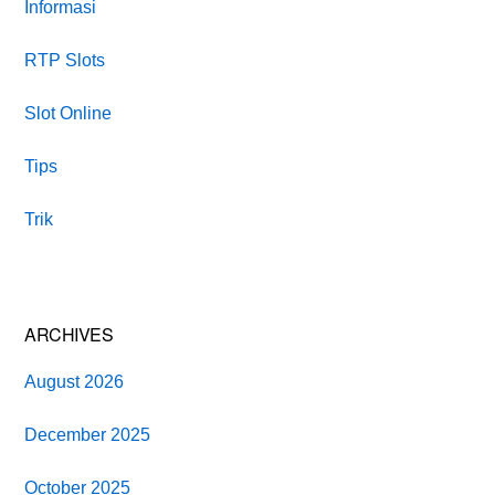
Informasi
RTP Slots
Slot Online
Tips
Trik
ARCHIVES
August 2026
December 2025
October 2025