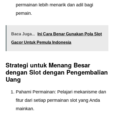
permainan lebih menarik dan adil bagi
pemain.
Baca Juga...
Ini Cara Benar Gunakan Pola Slot
Gacor Untuk Pemula Indonesia
Strategi untuk Menang Besar
dengan Slot dengan Pengembalian
Uang
Pahami Permainan: Pelajari mekanisme dan
fitur dari setiap permainan slot yang Anda
mainkan.