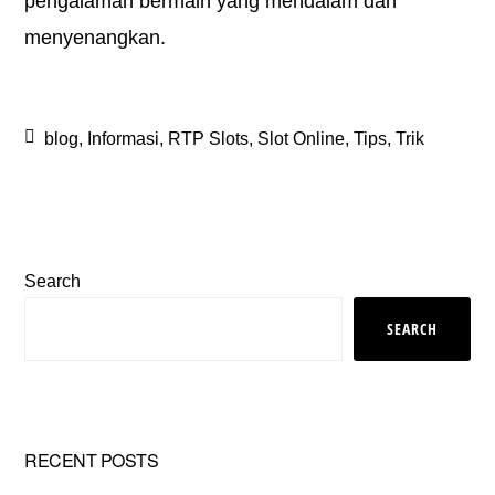
pengalaman bermain yang mendalam dan
menyenangkan.
blog
,
Informasi
,
RTP Slots
,
Slot Online
,
Tips
,
Trik
Search
SEARCH
RECENT POSTS