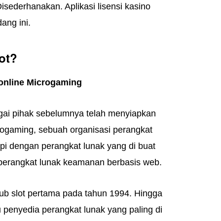
derhanakan. Aplikasi lisensi kasino
ang ini.
ot?
online Microgaming
gai pihak sebelumnya telah menyiapkan
rogaming, sebuah organisasi perangkat
kapi dengan perangkat lunak yang di buat
 perangkat lunak keamanan berbasis web.
ub slot pertama pada tahun 1994. Hingga
u penyedia perangkat lunak yang paling di