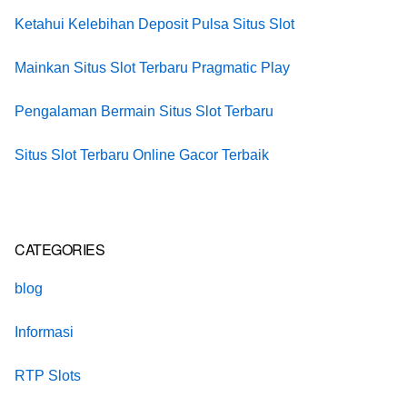
Ketahui Kelebihan Deposit Pulsa Situs Slot
Mainkan Situs Slot Terbaru Pragmatic Play
Pengalaman Bermain Situs Slot Terbaru
Situs Slot Terbaru Online Gacor Terbaik
CATEGORIES
blog
Informasi
RTP Slots