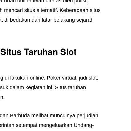
ruhan online telah diretas oleh polisi,
 mencari situs alternatif. Keberadaan situs
at di bedakan dari latar belakang sejarah
itus Taruhan Slot
di lakukan online. Poker virtual, judi slot,
uk dalam kegiatan ini. Situs taruhan
n.
a dan Barbuda melihat munculnya perjudian
merintah setempat mengeluarkan Undang-