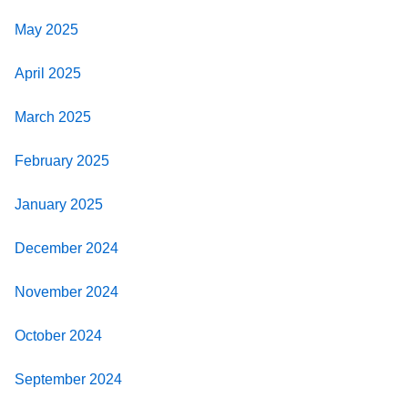
May 2025
April 2025
March 2025
February 2025
January 2025
December 2024
November 2024
October 2024
September 2024