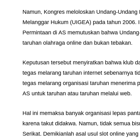
Namun, Kongres meloloskan Undang-Undang P
Melanggar Hukum (UIGEA) pada tahun 2006. In
Permintaan di AS memutuskan bahwa Undang
taruhan olahraga online dan bukan tebakan.
Keputusan tersebut menyiratkan bahwa klub da
tegas melarang taruhan internet sebenarnya 
tegas melarang organisasi taruhan menerima 
AS untuk taruhan atau taruhan melalui web.
Hal ini memaksa banyak organisasi lepas pant
karena takut didakwa. Namun, tidak semua bis
Serikat. Demikianlah asal usul slot online yang