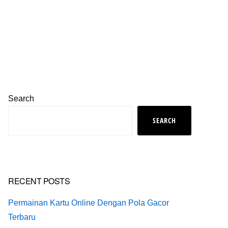
Search
SEARCH
RECENT POSTS
Permainan Kartu Online Dengan Pola Gacor
Terbaru